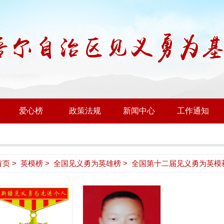
爱心榜
政策法规
新闻中心
工作通知
首页
>
英模榜
>
全国见义勇为英雄榜
> 全国第十二届见义勇为英模