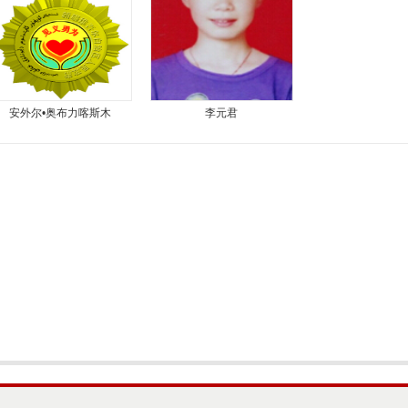
安外尔•奥布力喀斯木
李元君