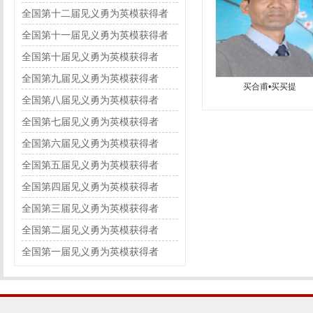
全国第十二届见义勇为英模获得者
全国第十一届见义勇为英模获得者
全国第十届见义勇为英模获得者
全国第九届见义勇为英模获得者
买合甫•买买提
全国第八届见义勇为英模获得者
全国第七届见义勇为英模获得者
全国第六届见义勇为英模获得者
全国第五届见义勇为英模获得者
全国第四届见义勇为英模获得者
全国第三届见义勇为英模获得者
全国第二届见义勇为英模获得者
全国第一届见义勇为英模获得者