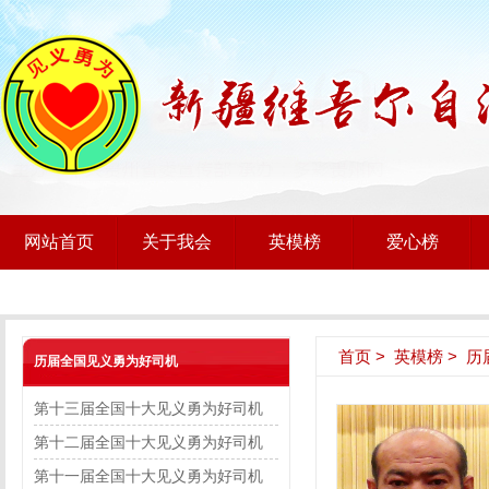
网站首页
关于我会
英模榜
爱心榜
首页
>
英模榜
>
历
历届全国见义勇为好司机
第十三届全国十大见义勇为好司机
第十二届全国十大见义勇为好司机
第十一届全国十大见义勇为好司机