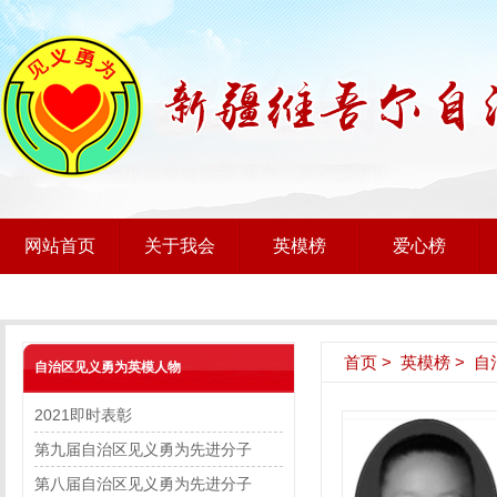
网站首页
关于我会
英模榜
爱心榜
首页
>
英模榜
>
自
自治区见义勇为英模人物
2021即时表彰
第九届自治区见义勇为先进分子
第八届自治区见义勇为先进分子